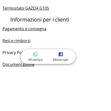
Termostato GAZDA G105
Informazioni per i clienti
Pagamento e consegna
Resi e rimborsi
Privacy Policy
WhatsApp
Messenger
Documentazione
FAQ
Contattaci
Contatto & Sede
Yan Benchak JDG
NIP:
7292749701