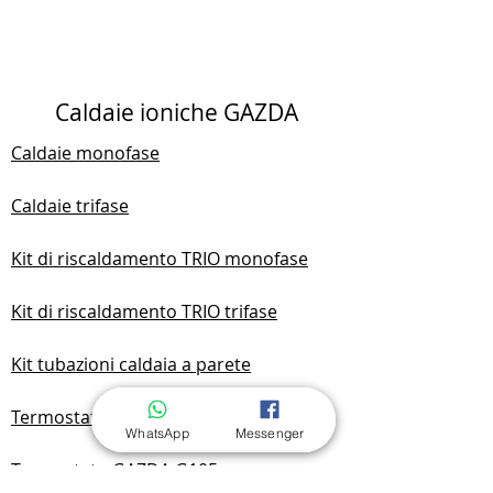
Caldaie ioniche GAZDA
Caldaie monofase
Pipe Leng
Caldaie trifase
Ele
Kit di riscaldamento TRIO monofase
Kit di riscaldamento TRIO trifase
Kit tubazioni caldaia a parete
Termostato Wi-Fi Konlen
WhatsApp
Messenger
Termostato GAZDA G105